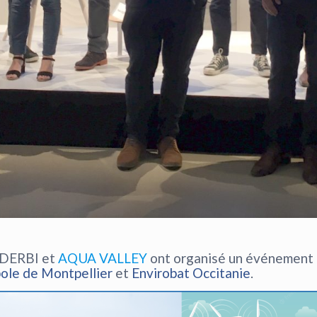
é DERBI et
AQUA VALLEY
ont organisé un événement
ole de Montpellier
et
Envirobat Occitanie
.