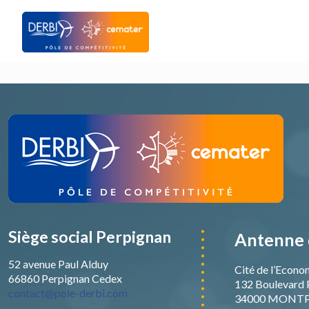
Siège social Perpignan
Antenne 
52 avenue Paul Alduy
Cité de l’Econo
66860 Perpignan Cedex
132 Boulevard 
contact@pole-derbi.com
34000 MONTP