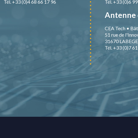
Tél. +33 (0)4 68 66 17 96
Tél. +33 (0)6 9
Antenne 
CEA Tech • Bât
51 rue de l'Inno
31670 LABEGE
Tél. +33 (0)7 6