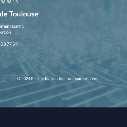
9 86 96 13
de Toulouse
iment Bart 1
vation
1 53 77 59
© 2024 Pole derbi. Tous les droits sont réservés.