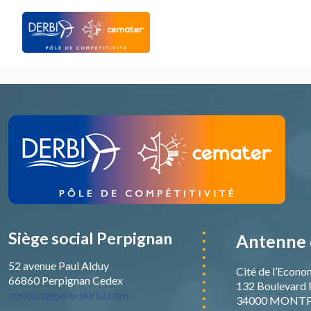
Siège social Perpignan
Antenne 
52 avenue Paul Alduy
Cité de l’Econo
66860 Perpignan Cedex
132 Boulevard 
contact@pole-derbi.com
34000 MONTP