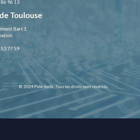
9 86 96 13
de Toulouse
iment Bart 1
vation
1 53 77 59
© 2024 Pole derbi. Tous les droits sont réservés.