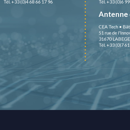
Tél. +33 (0)4 68 66 17 96
Tél. +33 (0)6 9
Antenne 
CEA Tech • Bât
51 rue de l'Inno
31670 LABEGE
Tél. +33 (0)7 6