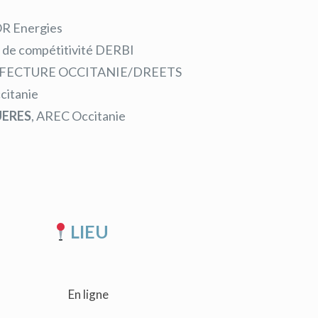
R Energies
e de compétitivité DERBI
EFECTURE OCCITANIE/DREETS
citanie
UERES
, AREC Occitanie
LIEU
En ligne