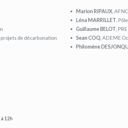
Marion RIPAUX
, AFNO
Léna MARRILLET
, Pôl
on
Guillaume BELOT
, PR
s projets de décarbonation
Sean COQ
, ADEME Oc
Philomène DESJONQ
 à 12h