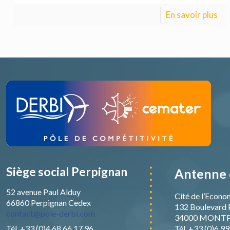
En savoir plus
Siège social Perpignan
Antenne 
52 avenue Paul Alduy
Cité de l’Econo
66860 Perpignan Cedex
132 Boulevard 
contact@pole-derbi.com
34000 MONTP
Tél. +33 (0)4 68 66 17 96
Tél. +33 (0)6 9