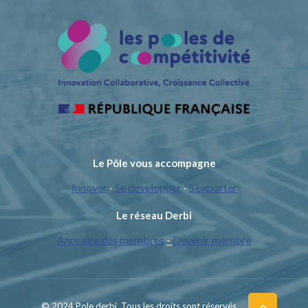
Le Pôle vous accompagne
Innover
Se développer
S’exporter
-
-
Le réseau Derbi
Annuaire des membres
-
Devenir membre
© 2024 Pole derbi. Tous les droits sont réservés.