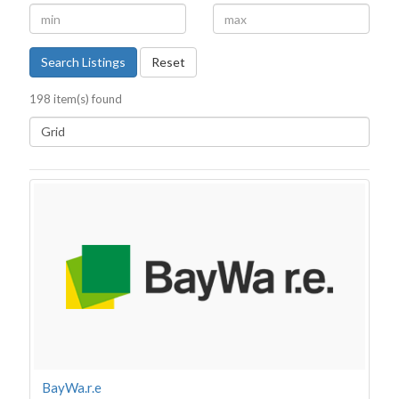
Bois Energie
BTP
Cloud Cyber Sécurité
Contrôle commande
Search Listings
Reset
Déchets
Déchets industriels
198 item(s) found
Développement durable
Editeur de logiciels IA
Efficacité énergétique
Electricité
Electronique de puissance
Energie marine
Energie renouvelable
Éolien
Formation
Gaz "renouvelable"
Génie civil
Géothermie
Hydraulique
Hydrogène
Maîtrise de l'énergie
Mobilité
BayWa.r.e
Numérique