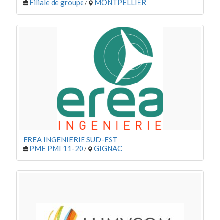
Filiale de groupe
MONTPELLIER
/
Pyrogazéification
Réseaux intelligents
Solaire
Stockage d'énergie
EREA INGENIERIE SUD-EST
PME PMI 11-20
GIGNAC
/