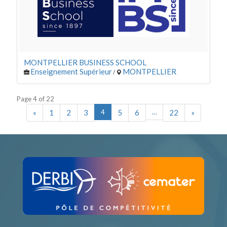
MONTPELLIER BUSINESS SCHOOL
Enseignement Supérieur
MONTPELLIER
/
Page 4 of 22
«
1
2
3
4
5
6
…
22
»