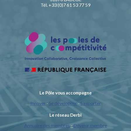
Tél. +33 (0)7 61 53 77 59
Le Pôle vous accompagne
Innover
Se développer
S’exporter
-
-
Le réseau Derbi
Annuaire des membres
-
Devenir membre